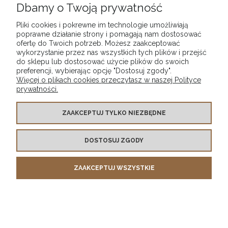
Dbamy o Twoją prywatność
Pliki cookies i pokrewne im technologie umożliwiają
INFORMACJE
poprawne działanie strony i pomagają nam dostosować
ofertę do Twoich potrzeb. Możesz zaakceptować
wykorzystanie przez nas wszystkich tych plików i przejść
O NAS
do sklepu lub dostosować użycie plików do swoich
preferencji, wybierając opcję "Dostosuj zgody".
Więcej o plikach cookies przeczytasz w naszej Polityce
;
prywatności.
Sklep internetowy Shoper.pl
ZAAKCEPTUJ TYLKO NIEZBĘDNE
DOSTOSUJ ZGODY
ZAAKCEPTUJ WSZYSTKIE