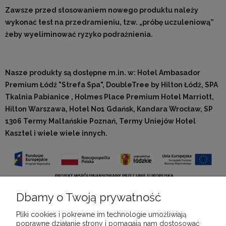
Zawsze przed stosowaniem nowego produktu należy
wykonać test na przedramieniu, tzw. „próbę uczuleniową”
żeby wyeliminować ryzyko podrażnienia.
Nasze produkty są dostępne m.in. w: Hotel Ambasador
Premium Łódź "Strefa Spa", DoubleTree by Hilton Łódź, SPA
Tkalnia Pabianice , Holmes Place Premium Hotel Marriott,
Hilton Warszawa, Hotel No1 Gdańsk, Kandara Wrocław, SP
1306 Termy Maltańskie Poznań, Termy Uniejów Hotel
Kasztel i wiele wiele innych.
Dbamy o Twoją prywatność
Pliki cookies i pokrewne im technologie umożliwiają
poprawne działanie strony i pomagają nam dostosować