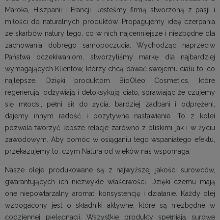
Maroka, Hiszpanii i Francji. Jesteśmy firmą stworzoną z pasji i
miłości do naturalnych produktów. Propagujemy ideę czerpania
ze skarbów natury tego, co w nich najcenniejsze i niezbędne dla
zachowania dobrego samopoczucia. Wychodząc naprzeciw
Państwa oczekiwaniom, stworzyliśmy markę dla najbardziej
wymagających Klientów, którzy chcą dawać swojemu ciału to, co
najlepsze. Dzięki produktom BioOleo Cosmetics, które
regenerują, odżywiają i detoksykują ciało, sprawiając że czujemy
się młodsi, pełni sił do życia, bardziej zadbani i odprężeni,
dajemy innym radość i pozytywne nastawienie. To z kolei
pozwala tworzyć lepsze relacje zarówno z bliskimi jak i w życiu
zawodowym. Aby pomóc w osiąganiu tego wspaniałego efektu,
przekazujemy to, czym Natura od wieków nas wspomaga.
Nasze oleje produkowane są z najwyższej jakości surowców,
gwarantujących ich niezwykłe właściwości. Dzięki czemu mają
one niepowtarzalny aromat, konsystencję i działanie. Każdy olej
wzbogacony jest o składniki aktywne, które są niezbędne w
codziennej pielęgnacji. Wszystkie produkty spełniają surowe