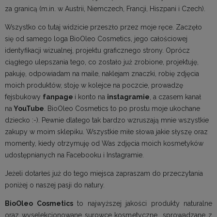
za granicą (m.in. w Austrii, Niemczech, Francji, Hiszpani i Czech).
Wszystko co tutaj widzicie przeszło przez moje ręce. Zaczęło
się od samego loga BioOleo Cosmetics, jego całościowej
identyfikacji wizualnej, projektu graficznego strony. Oprócz
ciągłego ulepszania tego, co zostało już zrobione, projektuję,
pakuję, odpowiadam na maile, naklejam znaczki, robię zdjęcia
moich produktów, stoję w kolejce na poczcie, prowadzę
fejsbukowy
fanpage
i konto na
instagramie
, a czasem kanał
na
YouTube
. BioOleo Cosmetics to po prostu moje ukochane
dziecko :-). Pewnie dlatego tak bardzo wzruszają mnie wszystkie
zakupy w moim sklepiku. Wszystkie miłe słowa jakie słyszę oraz
momenty, kiedy otrzymuję od Was zdjęcia moich kosmetyków
udostępnianych na Facebooku i Instagramie.
Jeżeli dotarłeś już do tego miejsca zapraszam do przeczytania
poniżej o naszej pasji do natury.
BioOleo Cosmetics
to najwyższej jakości produkty naturalne
oraz wyselekcjonowane surowce kosmetyczne sprowadzane z